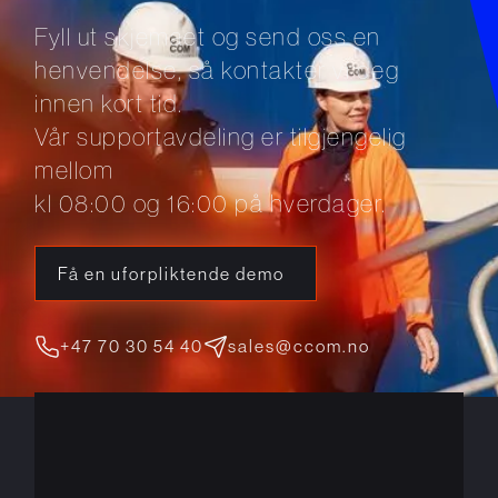
Fyll ut skjemaet og send oss en
henvendelse, så kontakter vi deg
innen kort tid.
Vår supportavdeling er tilgjengelig
mellom
kl 08:00 og 16:00 på hverdager.
Få en uforpliktende demo
+47 70 30 54 40
sales@ccom.no