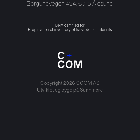
Borgundvegen 494, 6015 Ålesund
DNV certified for
Preparation of inventory of hazardous materials
Copyright
2026
CCOM AS
Utviklet og bygd på
Sunnmøre